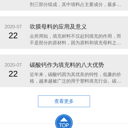
剂三部分组成，其中填料占主要成分，最多可
达90%。聚烯烃填充母料主要用于聚乙烯、聚
丙烯等聚烯烃塑料的生产。如：聚乙烯中空吹
塑制品、聚乙烯注塑制品和聚乙烯薄膜、聚丙
吹膜母料的应用及意义
2020-07
烯编织袋、编织布和打包带等。一般选择烯烃
22
众所周知，填充材料不仅起到填充的作用，而
填充母料的
不是部分的原材料，因为原料和填充母料之间
的差异相对较大，因此它起到了降低成本的作
用。重要的是要强调的是，各种包装母料，包
括吹膜母料，对塑料制品没有增加一定的性
碳酸钙作为填充料的八大优势
2020-07
能，并且好的效果类似于所有原料制成的。 吹
22
近年来，碳酸钙因为其优良的特性，低廉的价
膜母料也是透明和白色膜母料的区别，因此填
格，越来越被广泛的用于塑料填充行业。碳酸
料
钙本身的色泽较之其他无机矿物粉体材料都要
白，稳定性要好，塑化好。下面来介绍一下碳
酸钙作为填充母料填料的优势： （1）降低产品
查看更多
的成本，提高生产效率，获得良