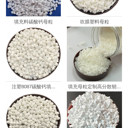
填充料碳酸钙母粒
吹膜塑料母粒
注塑8087碳酸钙填...
填充母粒定制高分散韧...