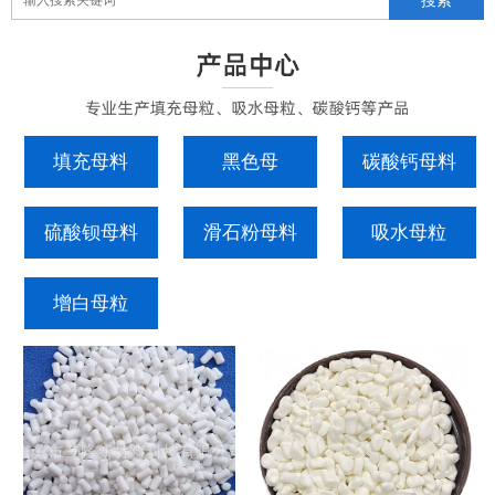
填充母料
黑色母
碳酸钙母料
硫酸钡母料
滑石粉母料
吸水母粒
增白母粒