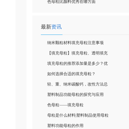
色母粒比颜料优秀在哪方面
最新
资讯
纳米颗粒材料填充母粒注意事项
【填充母粒】填充母粒、透明填充
母粒
填充母粒的推荐添加量是多少？优
缺点和工艺都帮你整理好啦
如何选择合适的填充母粒？
轻、重、纳米碳酸钙，改性方法总
结
塑料制品功能母粒的探究与应用
色母粒——填充母粒
母粒是什么材料|塑料制品使用母粒
的优势
塑料功能母粒的作用