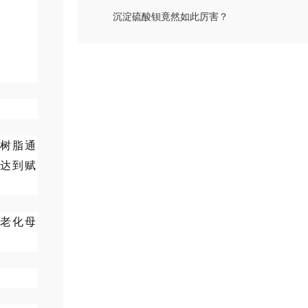
沉淀硫酸钡竟然如此厉害？
树脂通
达到赋
老化母
。