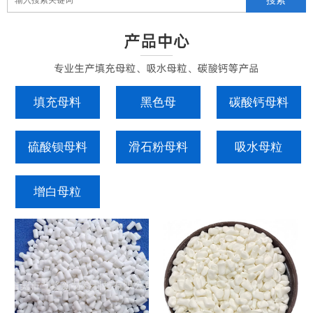
填充母料
黑色母
碳酸钙母料
硫酸钡母料
滑石粉母料
吸水母粒
增白母粒