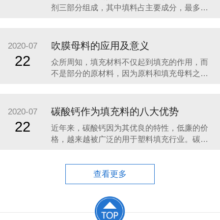
剂三部分组成，其中填料占主要成分，最多可
达90%。聚烯烃填充母料主要用于聚乙烯、聚
丙烯等聚烯烃塑料的生产。如：聚乙烯中空吹
塑制品、聚乙烯注塑制品和聚乙烯薄膜、聚丙
吹膜母料的应用及意义
2020-07
烯编织袋、编织布和打包带等。一般选择烯烃
22
众所周知，填充材料不仅起到填充的作用，而
填充母料的
不是部分的原材料，因为原料和填充母料之间
的差异相对较大，因此它起到了降低成本的作
用。重要的是要强调的是，各种包装母料，包
括吹膜母料，对塑料制品没有增加一定的性
碳酸钙作为填充料的八大优势
2020-07
能，并且好的效果类似于所有原料制成的。 吹
22
近年来，碳酸钙因为其优良的特性，低廉的价
膜母料也是透明和白色膜母料的区别，因此填
格，越来越被广泛的用于塑料填充行业。碳酸
料
钙本身的色泽较之其他无机矿物粉体材料都要
白，稳定性要好，塑化好。下面来介绍一下碳
酸钙作为填充母料填料的优势： （1）降低产品
查看更多
的成本，提高生产效率，获得良