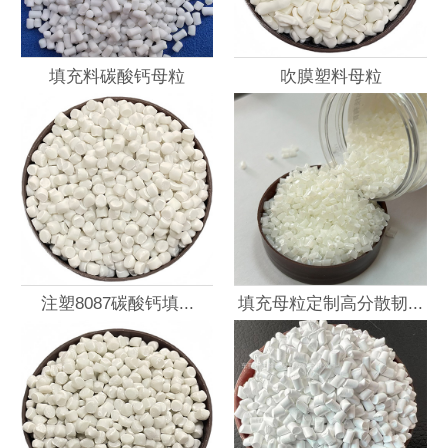
填充料碳酸钙母粒
吹膜塑料母粒
注塑8087碳酸钙填...
填充母粒定制高分散韧...